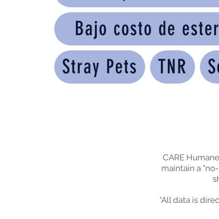
Bajo costo de ester
Stray Pets
TNR
S
CARE Humane So
maintain a "no-
s
*All data is di