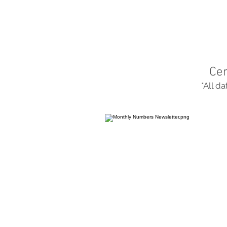
Ce
*All d