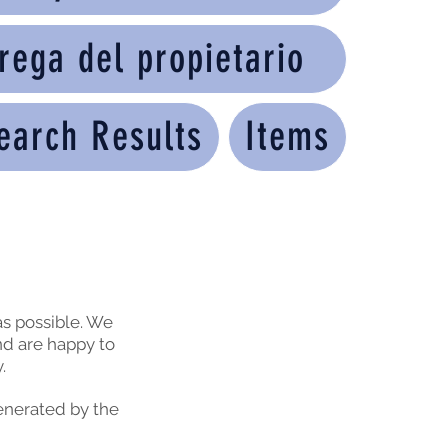
rega del propietario
earch Results
Items
s possible. We
nd are happy to
y.
generated by the