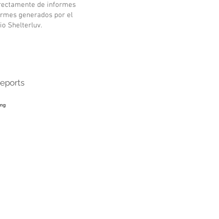
irectamente de informes
ormes generados por el
io Shelterluv.
reports