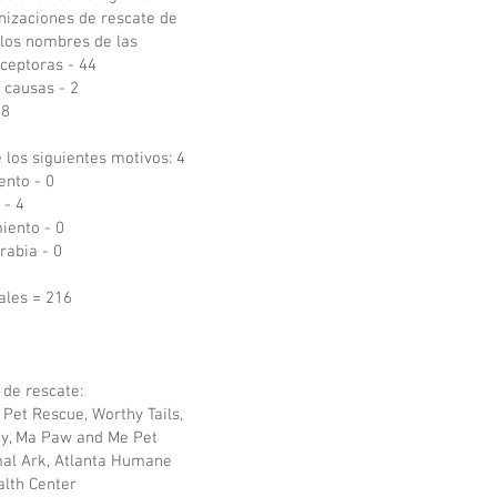
nizaciones de rescate de
 los nombres de las
ceptoras - 44
 causas - 2
 8
 los siguientes motivos: 4
ento - 0
 - 4
iento - 0
rabia - 0
ales = 216
 de rescate:
Pet Rescue, Worthy Tails,
cy, Ma Paw and Me Pet
al Ark, Atlanta Humane
lth Center