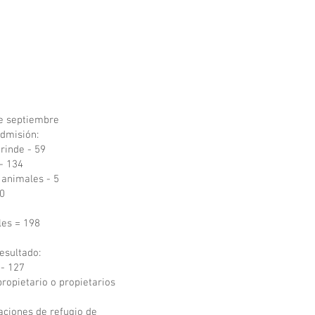
e septiembre
admisión:
 rinde - 59
- 134
 animales - 5
(0
les = 198
resultado:
- 127
ropietario o propietarios
laciones de refugio de