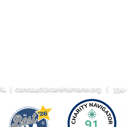
 AL |
care1140@carehumane.org
| 334-