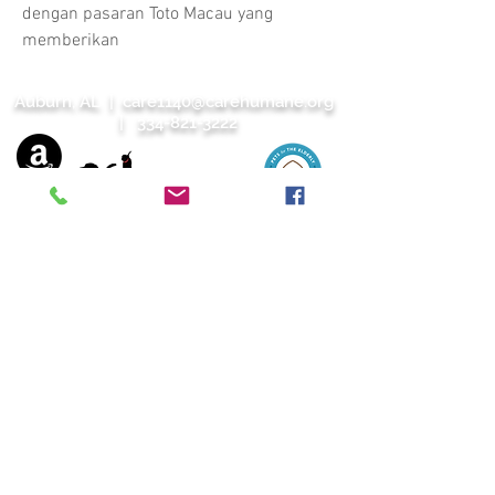
dengan pasaran Toto Macau yang 
memberikan
Auburn, AL |
care1140@carehumane.org
|
334-821-3222